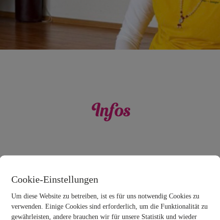
Infos
Cookie-Einstellungen
Freitag, 27. März 2026
Um diese Website zu betreiben, ist es für uns notwendig Cookies zu
verwenden. Einige Cookies sind erforderlich, um die Funktionalität zu
gewährleisten, andere brauchen wir für unsere Statistik und wieder