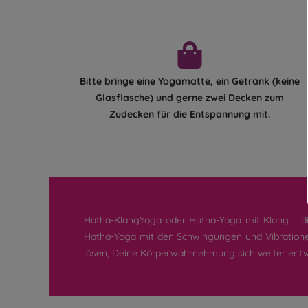
Bitte bringe eine Yogamatte, ein Getränk (keine
Glasflasche) und gerne zwei Decken zum
Zudecken für die Entspannung mit.
Hatha-KlangYoga oder Hatha-Yoga mit Klang – di
Hatha-Yoga mit den Schwingungen und Vibratione
lösen, Deine Körperwahrnehmung sich weiter entwi