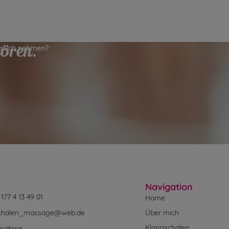
spruch nehmen?
hören.
Navigation
 177 4 13 49 01
Home
schalen_massage@web.de
Über mich
Klangschalen
asabine