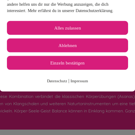
andere helfen uns dir nur die Werbung anzuzeigen, die dich
interessiert. Mehr erfährst du in unserer Datenschutzerklärung.
Alles zulassen
Energieausgleich pro Person: 39,00 €
Ablehnen
Einzeln bestätigen
|
Datenschutz
Impressum
ese Kombination verbindet die klassischen Körperübungen (Asanas
n von Klangschalen und weiteren Naturtoninstrumenten um eine tief
ckeln. Körper-Seele-Geist Balance können in Einklang kommen. Ganzhei