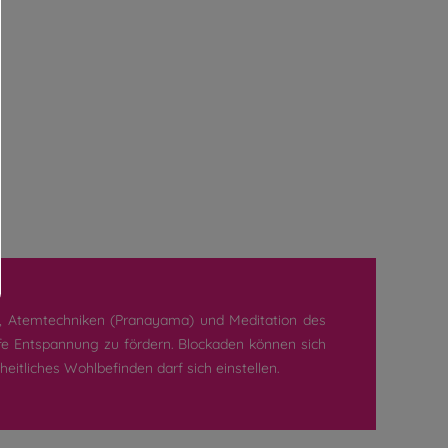
), Atemtechniken (Pranayama) und Meditation des
e Entspannung zu fördern. Blockaden können sich
tliches Wohlbefinden darf sich einstellen.