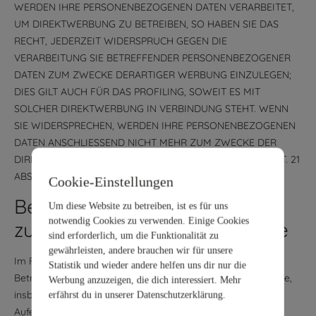
WERDEN IHRE PERSONENBEZOGENEN DATEN VERARBEITET,
UM DIREKTWERBUNG ZU BETREIBEN, SO HABEN SIE DAS
RECHT, JEDERZEIT WIDERSPRUCH GEGEN DIE
VERARBEITUNG SIE BETREFFENDER PERSONENBEZOGENER
DATEN ZUM ZWECKE DERARTIGER WERBUNG EINZULEGEN;
DIES GILT AUCH FÜR DAS PROFILING, SOWEIT ES MIT
SOLCHER DIREKTWERBUNG IN VERBINDUNG STEHT. WENN
SIE WIDERSPRECHEN, WERDEN IHRE PERSONENBEZOGENEN
DATEN ANSCHLIESSEND NICHT MEHR ZUM ZWECKE DER
DIREKTWERBUNG VERWENDET (WIDERSPRUCH NACH ART. 21
ABS. 2 DSGVO).
Cookie-Einstellungen
Beschwerde­recht bei der
Um diese Website zu betreiben, ist es für uns
notwendig Cookies zu verwenden. Einige Cookies
zuständigen Aufsichts­behörde
sind erforderlich, um die Funktionalität zu
gewährleisten, andere brauchen wir für unsere
Im Falle von Verstößen gegen die DSGVO steht den
Statistik und wieder andere helfen uns dir nur die
Betroffenen ein Beschwerderecht bei einer Aufsichtsbehörde,
Werbung anzuzeigen, die dich interessiert. Mehr
insbesondere in dem Mitgliedstaat ihres gewöhnlichen
erfährst du in unserer Datenschutzerklärung.
Aufenthalts, ihres Arbeitsplatzes oder des Orts des