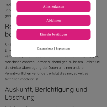
mutmaßlichen Verstoßes zu. Das Beschwerderecht besteht
Alles zulassen
unbeschadet anderweitiger verwaltungsrechtlicher oder
gerichtlicher Rechtsbehelfe.
Ablehnen
Recht auf Daten­übertrag­
barkeit
Einzeln bestätigen
Sie haben das Recht, Daten, die wir auf Grundlage Ihrer
|
Datenschutz
Impressum
Einwilligung oder in Erfüllung eines Vertrags automatisiert
verarbeiten, an sich oder an einen Dritten in einem gängigen,
maschinenlesbaren Format aushändigen zu lassen. Sofern Sie
die direkte Übertragung der Daten an einen anderen
Verantwortlichen verlangen, erfolgt dies nur, soweit es
technisch machbar ist.
Auskunft, Berichtigung und
Löschung